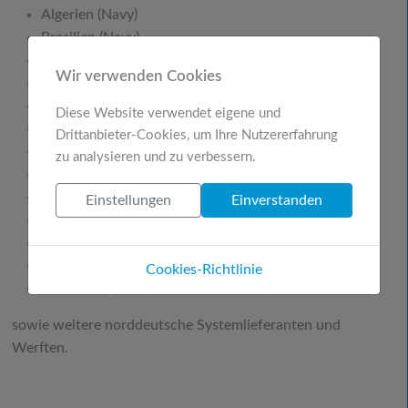
Algerien (Navy)
Brasilien (Navy)
Damen Naval (Niederlande)
Wir verwenden Cookies
Dänemark (Marinelogistik)
Indonesien (Navy)
Diese Website verwendet eigene und
Italien (Marinelogistik)
Drittanbieter-Cookies, um Ihre Nutzererfahrung
Niederlande (Marinelogistik)
zu analysieren und zu verbessern.
Norwegen (Marinelogistik)
Portugal (Marinelogistik)
Einstellungen
Einverstanden
Spanien (Marinelogistik)
Singapur (Marinelogistik)
Südkorea (Navy)
Cookies-Richtlinie
Türkei (Navy)
sowie weitere norddeutsche Systemlieferanten und
Werften.