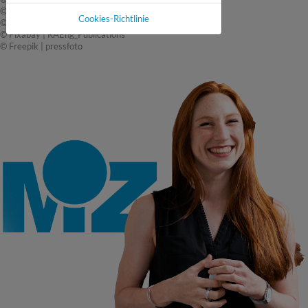
© Bundeswehr | Markdo PIZ
Cookies-Richtlinie
© Pixabay | martaposemuckel
© Pixabay | RAEng_Publications
© Freepik | pressfoto